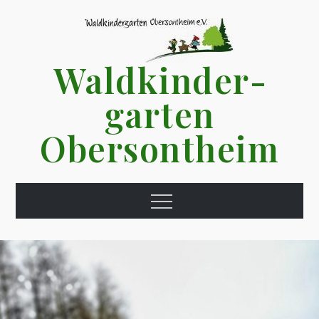
Skip
to
content
Waldkinder­
garten
Obersontheim
Menu