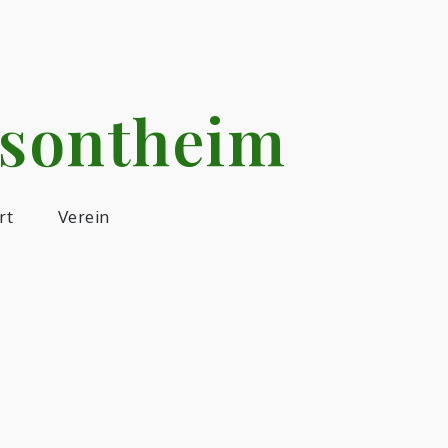
rsontheim
rt
Verein